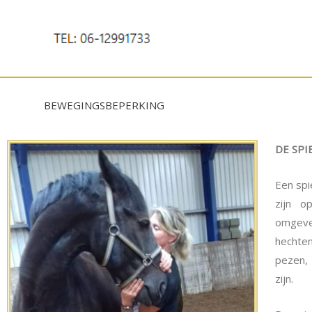
Ga
naar
de
inhoud
BEWEGINGSBEPERKING
DE SPI
Een spi
zijn o
omgeve
hechte
pezen,
zijn.