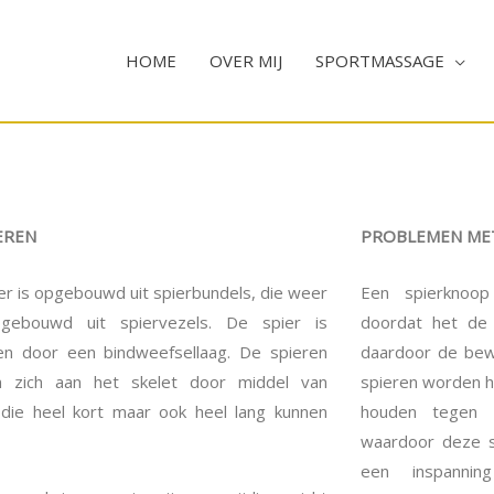
HOME
OVER MIJ
SPORTMASSAGE
EREN
PROBLEMEN ME
er is opgebouwd uit spierbundels, die weer
Een spierknoo
pgebouwd uit spiervezels. De spier is
doordat het de 
n door een bindweefsellaag. De spieren
daardoor de bew
n zich aan het skelet door middel van
spieren worden h
 die heel kort maar ook heel lang kunnen
houden tegen d
waardoor deze 
een inspannin