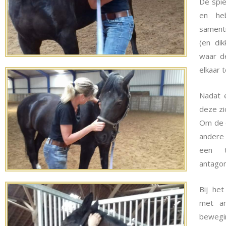
De spie
en he
samentr
(en di
waar d
elkaar 
Nadat 
deze zi
Om de o
andere
een t
antagon
Bij he
met an
bewegi