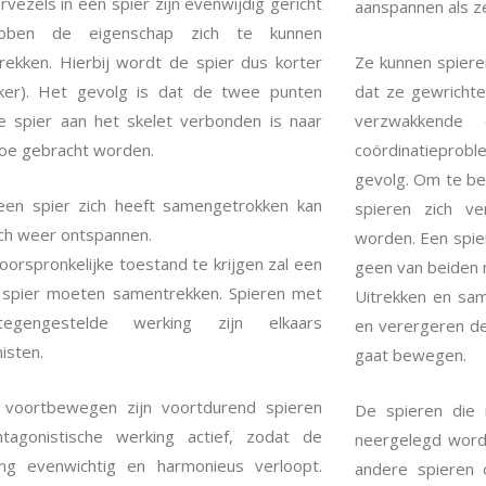
rvezels in een spier zijn evenwijdig gericht
aanspannen als z
bben de eigenschap zich te kunnen
ekken. Hierbij wordt de spier dus korter
Ze kunnen spieren
kker). Het gevolg is dat de twee punten
dat ze gewrichte
e spier aan het skelet verbonden is naar
verzwakkende
toe gebracht worden.
coördinatieprob
gevolg. Om te b
een spier zich heeft samengetrokken kan
spieren zich v
ch weer ontspannen.
worden. Een spie
orspronkelijke toestand te krijgen zal een
geen van beiden m
 spier moeten samentrekken. Spieren met
Uitrekken en sam
egengestelde werking zijn elkaars
en verergeren de
isten.
gaat bewegen.
t voortbewegen zijn voortdurend spieren
De spieren die
tagonistische werking actief, zodat de
neergelegd word
ng evenwichtig en harmonieus verloopt.
andere spieren 